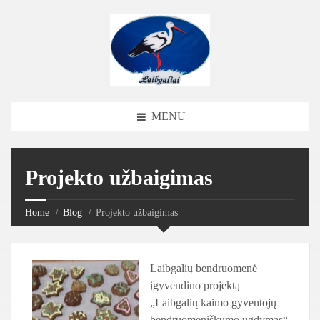
MENU
Projekto užbaigimas
Home
Blog
Projekto užbaigimas
Laibgalių bendruomenė
įgyvendino projektą
„Laibgalių kaimo gyventojų
bendruomeniškumo ugdymas“