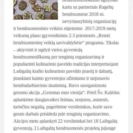
kartu su partneriais Ragelių
bendruomene 2018 m.
nevyriausybinių organizacijų
ir bendruomeninės veiklos stiprinimo 2017-2019 metų
veiksmų plano įgyvendinimo 2.3 priemonės „Remti
bendruomeninę veiklą savivaldybėse“ programa. Tikslas
– aktyvinti ir ugdyti vietos gyventojų
bendruomeniškumą per renginių organizavimą ir
populiarinti kulinarinio paveldo tradicijas interpretuojant
Laibgalių krašto kulinarinio paveldo praeitį ir dabartį,
įtraukiant kaimo gyventojus užimtumo ir tarpusavio
bendradarbiavimo skatinimą. Buvo suorganizuota
gerumo akcija „Gerumas mus vienija“. Prieš Šv. Kalėdas
aplankėme daugiavaikes šeimas, senjorus, asmenis,
turinčius negalią, pagerbėme verslininkus, kurie savo
gerais darbais prisideda prie renginių organizavimo.
Akcijos metu aplankyti 22 verslininkai bei 18 Laibgalių
gyventojų. Į Laibgalių bendruomenės projektą įsijungė