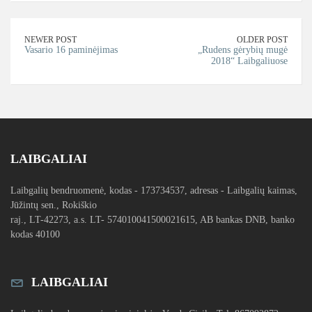
NEWER POST
OLDER POST
Vasario 16 paminėjimas
„Rudens gėrybių mugė
2018“ Laibgaliuose
LAIBGALIAI
Laibgalių bendruomenė, kodas - 173734537, adresas - Laibgalių kaimas,
Jūžintų sen., Rokiškio
raj., LT-42273, a.s. LT- 574010041500021615, AB bankas DNB, banko
kodas 40100
LAIBGALIAI