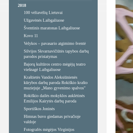
2018
100 vėliavėlių Lietuvai
Užgavėnės Laibgaliuose
Šventinis maratonas Laibgaliuose
Kovo 11
Velykos – pavasario atgimimo šventė
Silvijos Skvarnavičiūtės tapybos darbų
parodos pristatymas
Bajorų kultūros centro mėgėjų teatro
viešnagė Laibgaliuose
Kraštietės Vandos Aleksiūnienės
kūrybos darbų paroda Rokiškio krašto
muziejuje „Mano gyvenimo spalvos“
Rokiškio dailės mokyklos auklėtinės
Emilijos Kairytės darbų paroda
Sportiškos Joninės
Himnas buvo giedamas privačioje
valdoje
Fotografės mėgėjos Virginijos