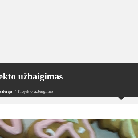
ekto užbaigimas
alerija
Projekto užbaigimas