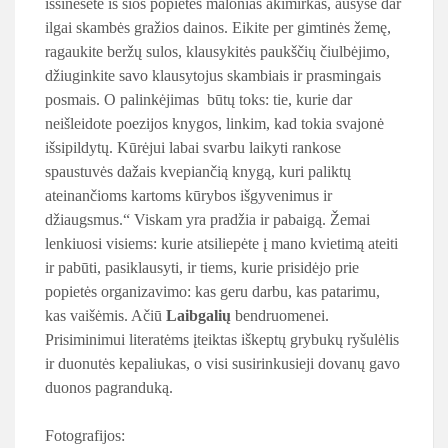
išsinešėte iš šios popietės malonias akimirkas, ausyse dar
ilgai skambės gražios dainos. Eikite per gimtinės žemę,
ragaukite beržų sulos, klausykitės paukščių čiulbėjimo,
džiuginkite savo klausytojus skambiais ir prasmingais
posmais. O palinkėjimas būtų toks: tie, kurie dar
neišleidote poezijos knygos, linkim, kad tokia svajonė
išsipildytų. Kūrėjui labai svarbu laikyti rankose
spaustuvės dažais kvepiančią knygą, kuri paliktų
ateinančioms kartoms kūrybos išgyvenimus ir
džiaugsmus.“ Viskam yra pradžia ir pabaigą. Žemai
lenkiuosi visiems: kurie atsiliepėte į mano kvietimą ateiti
ir pabūti, pasiklausyti, ir tiems, kurie prisidėjo prie
popietės organizavimo: kas geru darbu, kas patarimu,
kas vaišėmis. Ačiū
Laibgalių
bendruomenei.
Prisiminimui literatėms įteiktas iškeptų grybukų ryšulėlis
ir duonutės kepaliukas, o visi susirinkusieji dovanų gavo
duonos pagranduką.
Fotografijos: