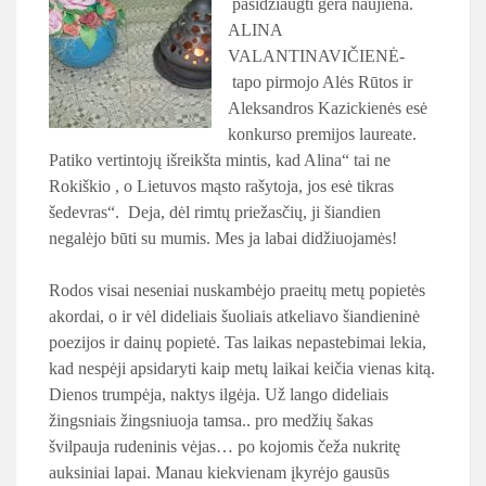
pasidžiaugti gera naujiena.
ALINA
VALANTINAVIČIENĖ-
tapo pirmojo Alės Rūtos ir
Aleksandros Kazickienės esė
konkurso premijos laureate.
Patiko vertintojų išreikšta mintis, kad Alina“ tai ne
Rokiškio , o Lietuvos mąsto rašytoja, jos esė tikras
šedevras“. Deja, dėl rimtų priežasčių, ji šiandien
negalėjo būti su mumis. Mes ja labai didžiuojamės!
Rodos visai neseniai nuskambėjo praeitų metų popietės
akordai, o ir vėl dideliais šuoliais atkeliavo šiandieninė
poezijos ir dainų popietė. Tas laikas nepastebimai lekia,
kad nespėji apsidaryti kaip metų laikai keičia vienas kitą.
Dienos trumpėja, naktys ilgėja. Už lango dideliais
žingsniais žingsniuoja tamsa.. pro medžių šakas
švilpauja rudeninis vėjas… po kojomis čeža nukritę
auksiniai lapai. Manau kiekvienam įkyrėjo gausūs