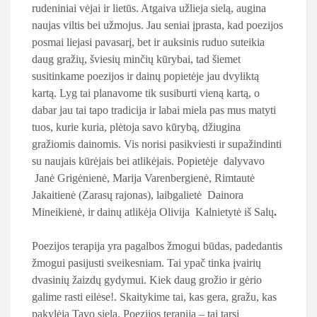
rudeniniai vėjai ir lietūs. Atgaiva užlieja sielą, augina
naujas viltis bei užmojus. Jau seniai įprasta, kad poezijos
posmai liejasi pavasarį, bet ir auksinis ruduo suteikia
daug gražių, šviesių minčių kūrybai, tad šiemet
susitinkame poezijos ir dainų popietėje jau dvyliktą
kartą. Lyg tai planavome tik susiburti vieną kartą, o
dabar jau tai tapo tradicija ir labai miela pas mus matyti
tuos, kurie kuria, plėtoja savo kūrybą, džiugina
gražiomis dainomis. Vis norisi pasikviesti ir supažindinti
su naujais kūrėjais bei atlikėjais. Popietėje dalyvavo
Janė Grigėnienė, Marija Varenbergienė, Rimtautė
Jakaitienė (Zarasų rajonas), laibgalietė Dainora
Mineikienė, ir dainų atlikėja Olivija Kalnietytė iš Salų
.
Poezijos terapija yra pagalbos žmogui būdas, padedantis
žmogui pasijusti sveikesniam. Tai ypač tinka įvairių
dvasinių žaizdų gydymui. Kiek daug grožio ir gėrio
galime rasti eilėse!. Skaitykime tai, kas gera, gražu, kas
pakylėja Tavo sielą. Poezijos terapija – tai tarsi