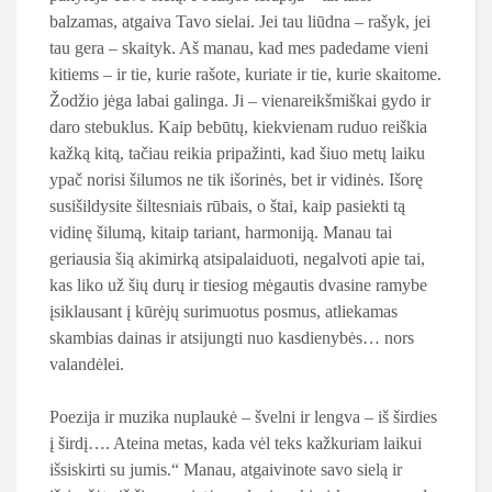
balzamas, atgaiva Tavo sielai. Jei tau liūdna – rašyk, jei
tau gera – skaityk. Aš manau, kad mes padedame vieni
kitiems – ir tie, kurie rašote, kuriate ir tie, kurie skaitome.
Žodžio jėga labai galinga. Ji – vienareikšmiškai gydo ir
daro stebuklus. Kaip bebūtų, kiekvienam ruduo reiškia
kažką kitą, tačiau reikia pripažinti, kad šiuo metų laiku
ypač norisi šilumos ne tik išorinės, bet ir vidinės. Išorę
susišildysite šiltesniais rūbais, o štai, kaip pasiekti tą
vidinę šilumą, kitaip tariant, harmoniją. Manau tai
geriausia šią akimirką atsipalaiduoti, negalvoti apie tai,
kas liko už šių durų ir tiesiog mėgautis dvasine ramybe
įsiklausant į kūrėjų surimuotus posmus, atliekamas
skambias dainas ir atsijungti nuo kasdienybės… nors
valandėlei.
Poezija ir muzika nuplaukė – švelni ir lengva – iš širdies
į širdį…. Ateina metas, kada vėl teks kažkuriam laikui
išsiskirti su jumis.“ Manau, atgaivinote savo sielą ir