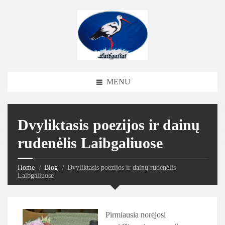
MENU
Dvyliktasis poezijos ir dainų
rudenėlis Laibgaliuose
Home
Blog
Dvyliktasis poezijos ir dainų rudenėlis
Laibgaliuose
Pirmiausia norėjosi